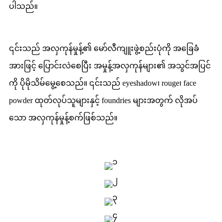
ပါသည်။
၎င်းသည် အလှကုန်မှုန့်၏ မော်လီကျူးဖွဲ့စည်းပုံကို အခြေခံ
အားဖြင့် ပြောင်းလဲစေပြီး အမှုန့်အလှကုန်များ၏ အသွင်အပြင်
ကို ပိုမိုသိမ်မွေ့စေသည်။ ၎င်းသည် eyeshadow၊ rouge၊ face
powder ထုတ်လုပ်သူများနှင့် foundries များအတွက် လိုအပ်
သော အလှကုန်မှုန့်စက်ဖြစ်သည်။