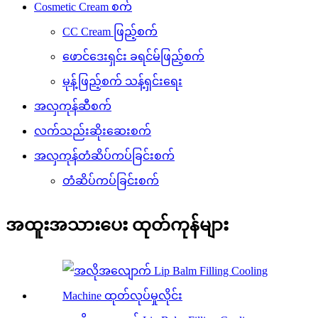
Cosmetic Cream စက်
CC Cream ဖြည့်စက်
ဖောင်ဒေးရှင်း ခရင်မ်ဖြည့်စက်
မုန့်ဖြည့်စက် သန့်ရှင်းရေး
အလှကုန်ဆီစက်
လက်သည်းဆိုးဆေးစက်
အလှကုန်တံဆိပ်ကပ်ခြင်းစက်
တံဆိပ်ကပ်ခြင်းစက်
အထူးအသားပေး ထုတ်ကုန်များ