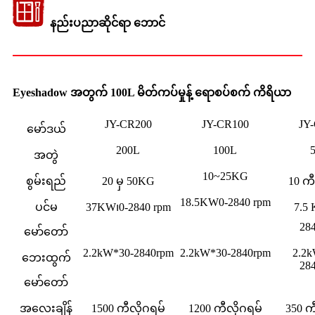
နည်းပညာဆိုင်ရာ ဘောင်
Eyeshadow အတွက် 100L မိတ်ကပ်မှုန့် ရောစပ်စက် ကိရိယာ
JY-CR200
JY-CR100
JY
မော်ဒယ်
200L
100L
အတွဲ
10~25KG
စွမ်းရည်
20 မှ 50KG
10 ကီ
18.5KW0-2840 rpm
ပင်မ
37KW၊0-2840 rpm
7.5 
28
မော်တော်
2.2kW*30-2840rpm
2.2kW*30-2840rpm
2.2k
ဘေးထွက်
28
မော်တော်
အလေးချိန်
1500 ကီလိုဂရမ်
1200 ကီလိုဂရမ်
350 က