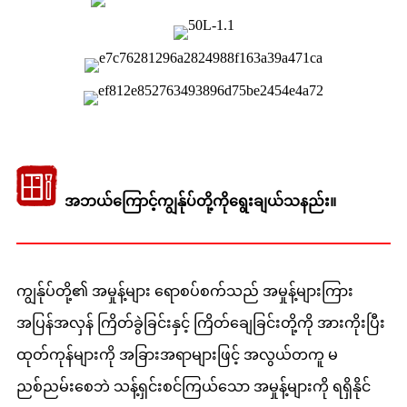
အဘယ်ကြောင့်ကျွန်ုပ်တို့ကိုရွေးချယ်သနည်း။
ကျွန်ုပ်တို့၏ အမှုန့်များ ရောစပ်စက်သည် အမှုန့်များကြား
အပြန်အလှန် ကြိတ်ခွဲခြင်းနှင့် ကြိတ်ချေခြင်းတို့ကို အားကိုးပြီး
ထုတ်ကုန်များကို အခြားအရာများဖြင့် အလွယ်တကူ မ
ညစ်ညမ်းစေဘဲ သန့်ရှင်းစင်ကြယ်သော အမှုန့်များကို ရရှိနိုင်