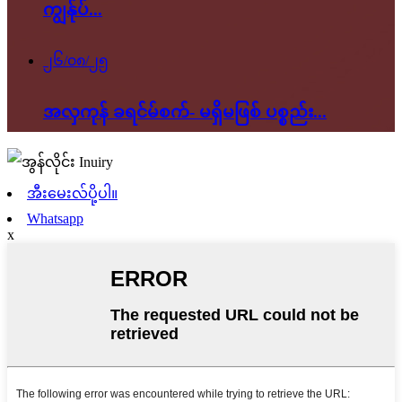
ကျွန်ုပ်...
၂၆/၀၈/၂၅
အလှကုန် ခရင်မ်စက်- မရှိမဖြစ် ပစ္စည်း...
အီးမေးလ်ပို့ပါ။
Whatsapp
x