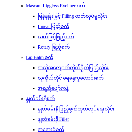
Mascara Lipgloss Eyeliner စက်
မြန်နှုန်းမြင့် Filling ထုတ်လုပ်မှုလိုင်း
Linear ဖြည့်စက်
လက်ဖြင့်ဖြည့်စက်
Rotary ဖြည့်စက်
Lip Balm စက်
အလိုအလျောက်တိုက်ရိုက်ဖြည့်လိုင်း
လူကိုယ်တိုင် ရေနွေးပူလောင်းစက်
အရည်ပျော်ကန်
နှုတ်ခမ်းနီစက်
နှုတ်ခမ်းနီ ဖြည့်စွက်ထုတ်လုပ်ရေးလိုင်း
နှုတ်ခမ်းနီ Filler
အအေးခံစက်