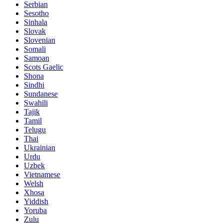
Serbian
Sesotho
Sinhala
Slovak
Slovenian
Somali
Samoan
Scots Gaelic
Shona
Sindhi
Sundanese
Swahili
Tajik
Tamil
Telugu
Thai
Ukrainian
Urdu
Uzbek
Vietnamese
Welsh
Xhosa
Yiddish
Yoruba
Zulu