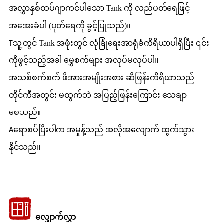
အလွှာနှစ်ထပ်ဂျာကင်ပါသော Tank ကို လည်ပတ်ရေဖြင့်
အအေးခံပါ (ပုတ်ရေကို ခွင့်ပြုသည်)။
သူ့တွင် Tank အဖုံးတွင် လုံခြုံရေးအာရုံခံကိရိယာပါရှိပြီး ၎င်း
T
ကိုဖွင့်သည့်အခါ မွှေစက်များ အလုပ်မလုပ်ပါ။
အသစ်စက်စက် ဖိအားအမျိုးအစား ဆီဖြန်းကိရိယာသည်
တိုင်ကီအတွင်း မထွက်ဘဲ အပြည့်ဖြန်းကြောင်း သေချာ
စေသည်။
ရောစပ်ပြီးပါက အမှုန့်သည် အလိုအလျောက် ထွက်သွား
A
နိုင်သည်။
လျှောက်လွှာ