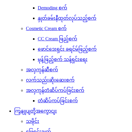
Demoding စက်
နှုတ်ခမ်းနီထုတ်လုပ်သည့်စက်
Cosmetic Cream စက်
CC Cream ဖြည့်စက်
ဖောင်ဒေးရှင်း ခရင်မ်ဖြည့်စက်
မုန့်ဖြည့်စက် သန့်ရှင်းရေး
အလှကုန်ဆီစက်
လက်သည်းဆိုးဆေးစက်
အလှကုန်တံဆိပ်ကပ်ခြင်းစက်
တံဆိပ်ကပ်ခြင်းစက်
ကြှနျုပျတို့အကွောငျး
သမိုင်း
ဖြေရှင်းချက်