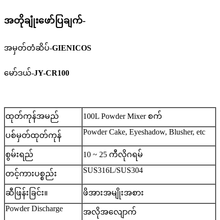
အတိုချုံးဖော်ပြချက်-
အမှတ်တံဆိပ်-
GIENICOS
မော်ဒယ်-
JY-CR100
ထုတ်ကုန်အမည်
100L Powder Mixer စက်
Powder Cake, Eyeshadow, Blusher, etc
ပစ်မှတ်ထုတ်ကုန်
စွမ်းရည်
10 ~ 25 ကီလိုဂရမ်
SUS316L/SUS304
တင့်ကားပစ္စည်း
ဆီဖြန်းခြင်း။
ဖိအားအမျိုးအစား
Powder Discharge
အလိုအလျောက်