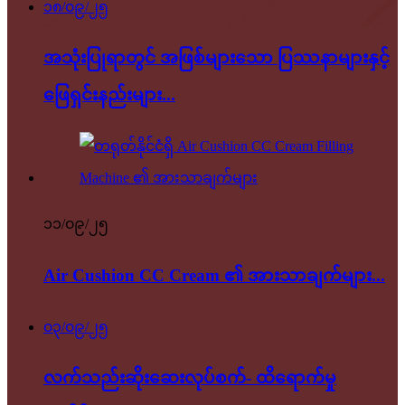
၁၈/၀၉/၂၅
အသုံးပြုရာတွင် အဖြစ်များသော ပြဿနာများနှင့်
ဖြေရှင်းနည်းများ...
၁၁/၀၉/၂၅
Air Cushion CC Cream ၏ အားသာချက်များ...
၀၃/၀၉/၂၅
လက်သည်းဆိုးဆေးလုပ်စက်- ထိရောက်မှု