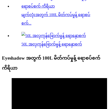
မျက်လုံးအတွက် 100L မိတ်ကပ်မှုန့် ရောစပ်
စက်...
50L အလှကုန်ခြောက်မှုန့် ရောနှောစက်
Eyeshadow အတွက် 100L မိတ်ကပ်မှုန့် ရောစပ်စက်
ကိရိယာ