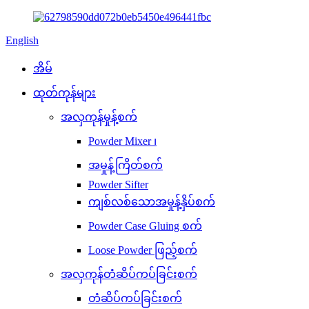
English
အိမ်
ထုတ်ကုန်များ
အလှကုန်မှုန့်စက်
Powder Mixer ၊
အမှုန့်ကြိတ်စက်
Powder Sifter
ကျစ်လစ်သောအမှုန့်နှိပ်စက်
Powder Case Gluing စက်
Loose Powder ဖြည့်စက်
အလှကုန်တံဆိပ်ကပ်ခြင်းစက်
တံဆိပ်ကပ်ခြင်းစက်