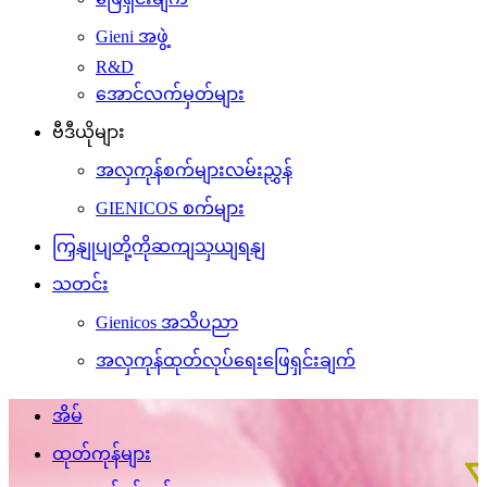
Gieni အဖွဲ့
R&D
အောင်လက်မှတ်များ
ဗီဒီယိုများ
အလှကုန်စက်များလမ်းညွှန်
GIENICOS စက်များ
ကြှနျုပျတို့ကိုဆကျသှယျရနျ
သတင်း
Gienicos အသိပညာ
အလှကုန်ထုတ်လုပ်ရေးဖြေရှင်းချက်
အိမ်
ထုတ်ကုန်များ