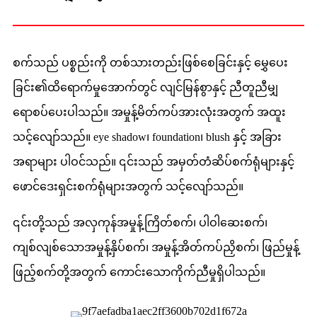
စက်သည် ပစ္စည်းကို တစ်သားတည်းဖြစ်စေခြင်းနှင့် မွှေပေး
ခြင်း၏ထိရောက်မှုအောက်တွင် လျင်မြန်စွာနှင့် ညီတူညီမျှ
ရောစပ်ပေးပါသည်။ အမှုန့်မိတ်ကပ်အားလုံးအတွက် အထူး
သင့်လျော်သည်။ eye shadow၊ foundation၊ blush နှင့် အခြား
အရာများ ပါဝင်သည်။ ၎င်းသည် အမှတ်တံဆိပ်စက်ရုံများနှင့်
ဖောင်ဒေးရှင်းစက်ရုံများအတွက် သင့်လျော်သည်။
၎င်းတို့သည် အလှကုန်အမှုန့်ကြိတ်စက်၊ ပါဝါဆေးစက်၊
ကျစ်လျစ်သောအမှုန့်နှိပ်စက်၊ အမှုန့်အိတ်ကပ်ညှိစက်၊ ဖြည်မှုန့်
ဖြည့်စက်တို့အတွက် ကောင်းသောကိုက်ညီမှုရှိပါသည်။