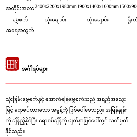
2400x2200x1980mm
1900x1400x1600mm
1500x9
အတိုင်းအတာ
မွှေစက်
သုံးချောင်း
သုံးချောင်း
ရိုး
အရေအတွက်
အင်္ဂါရပ်များ
သုံးခြမ်းမွှေစက်နှင့် အောက်ခြေမွှေစက်သည် အရည်အသွေး
မြင့် ရောစပ်ထားသော အမှုန့်ကို ဖြစ်ပေါ်စေသည်။ အမြန်နှုန်း
ကို ချိန်ညှိနိုင်ပြီး ရောစပ်ချိန်ကို မျက်နှာပြင်ပေါ်တွင် သတ်မှတ်
နိုင်သည်။