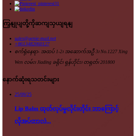
ကြှနျုပျတို့ကိုဆကျသှယျရနျ
sales@genie-mail.net
+8613482060127
စက်ရုံနေရာ- အထပ် 1-2၊ အဆောက်အဦ 3၊ No.1227 Xing
Wen လမ်း၊ Jiading ခရိုင်၊ ရှန်ဟိုင်း၊ တရုတ်၊ 201800
နောက်ဆုံးရသတင်းများ
25/09/25
Lip Balm ထုတ်လုပ်မှုလိုင်းတိုင်း ဘာကြောင့်
လိုအပ်တာလဲ...