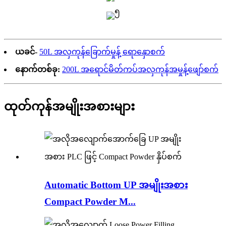
ယခင်-
50L အလှကုန်ခြောက်မှုန့် ရောနှောစက်
နောက်တစ်ခု:
200L အရောင်မိတ်ကပ်အလှကုန်အမှုန့်ဖျော်စက်
ထုတ်ကုန်အမျိုးအစားများ
Automatic Bottom UP အမျိုးအစား
Compact Powder M...