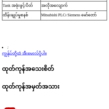
Tank အဖုံးဖွင့်/ပိတ်
အလိုအလျောက်
ထိန်းချုပ်မှုစနစ်
Mitsubishi PLC၊ Siemens မော်တော်
:
ကျွန်ုပ်တို့ထံ အီးမေးလ်ပို့ပါ။
ထုတ်ကုန်အသေးစိတ်
ထုတ်ကုန်အမှတ်အသား