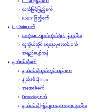
Linear ဖြည့်စက်
လက်ဖြင့်ဖြည့်စက်
Rotary ဖြည့်စက်
Lip Balm စက်
အလိုအလျောက်တိုက်ရိုက်ဖြည့်လိုင်း
လူကိုယ်တိုင် ရေနွေးပူလောင်းစက်
အရည်ပျော်ကန်
နှုတ်ခမ်းနီစက်
နှုတ်ခမ်းနီထုတ်လုပ်သည့်စက်
နှုတ်ခမ်းနီ Filler
အအေးခံစက်
Demoding စက်
နှုတ်ခမ်းနီ ဖြည့်စွက်ထုတ်လုပ်ရေးလိုင်း