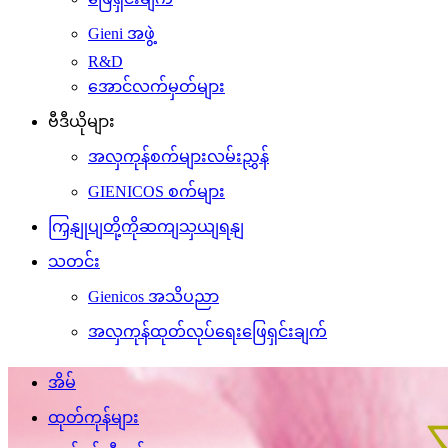
Gieni အဖွဲ့
R&D
အောင်လက်မှတ်များ
ဗီဒီယိုများ
အလှကုန်စက်များလမ်းညွှန်
GIENICOS စက်များ
ကြှနျုပျတို့ကိုဆကျသှယျရနျ
သတင်း
Gienicos အသိပညာ
အလှကုန်ထုတ်လုပ်ရေးဖြေရှင်းချက်
အိမ်
ထုတ်ကုန်များ