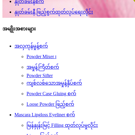
နှုတ်ခမ်းနီစက်
နှုတ်ခမ်းနီ ဖြည့်စွက်ထုတ်လုပ်ရေးလိုင်း
အမျိုးအစားများ
အလှကုန်မှုန့်စက်
Powder Mixer ၊
အမှုန့်ကြိတ်စက်
Powder Sifter
ကျစ်လစ်သောအမှုန့်နှိပ်စက်
Powder Case Gluing စက်
Loose Powder ဖြည့်စက်
Mascara Lipgloss Eyeliner စက်
မြန်နှုန်းမြင့် Filling ထုတ်လုပ်မှုလိုင်း