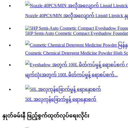
Nozzle 40PCS/MIN အလိုအလျောက် Liquid Lipstick နှုတ
5HP Semi-Auto Cosmetic Compact Eyeshadow Foundati
Cosmetic Chemical Detergent Medicine Powder High Sp
မျက်လုံးအတွက် 100L မိတ်ကပ်မှုန့် ရောစပ်စက်...
50L အလှကုန်ခြောက်မှုန့် ရောနှောစက်
နှုတ်ခမ်းနီ ဖြည့်စွက်ထုတ်လုပ်ရေးလိုင်း