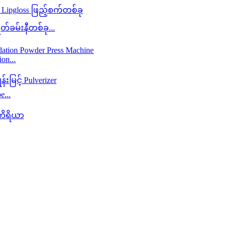
်ခမ်းနီတစ်ခု...
on...
e...