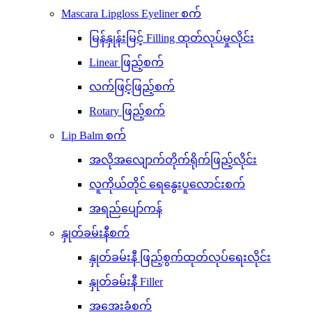
Mascara Lipgloss Eyeliner စက်
မြန်နှုန်းမြင့် Filling ထုတ်လုပ်မှုလိုင်း
Linear ဖြည့်စက်
လက်ဖြင့်ဖြည့်စက်
Rotary ဖြည့်စက်
Lip Balm စက်
အလိုအလျောက်တိုက်ရိုက်ဖြည့်လိုင်း
လူကိုယ်တိုင် ရေနွေးပူလောင်းစက်
အရည်ပျော်ကန်
နှုတ်ခမ်းနီစက်
နှုတ်ခမ်းနီ ဖြည့်စွက်ထုတ်လုပ်ရေးလိုင်း
နှုတ်ခမ်းနီ Filler
အအေးခံစက်