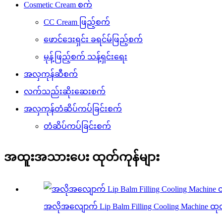
Cosmetic Cream စက်
CC Cream ဖြည့်စက်
ဖောင်ဒေးရှင်း ခရင်မ်ဖြည့်စက်
မုန့်ဖြည့်စက် သန့်ရှင်းရေး
အလှကုန်ဆီစက်
လက်သည်းဆိုးဆေးစက်
အလှကုန်တံဆိပ်ကပ်ခြင်းစက်
တံဆိပ်ကပ်ခြင်းစက်
အထူးအသားပေး ထုတ်ကုန်များ
အလိုအလျောက် Lip Balm Filling Cooling Machine ထုတ်လ