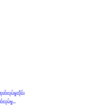
ုပ်မှု...