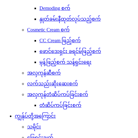
Demoding စက်
နှုတ်ခမ်းနီထုတ်လုပ်သည့်စက်
Cosmetic Cream စက်
CC Cream ဖြည့်စက်
ဖောင်ဒေးရှင်း ခရင်မ်ဖြည့်စက်
မုန့်ဖြည့်စက် သန့်ရှင်းရေး
အလှကုန်ဆီစက်
လက်သည်းဆိုးဆေးစက်
အလှကုန်တံဆိပ်ကပ်ခြင်းစက်
တံဆိပ်ကပ်ခြင်းစက်
ကျွန်ုပ်တို့အကြောင်း
သမိုင်း
ဖြေရှင်းချက်