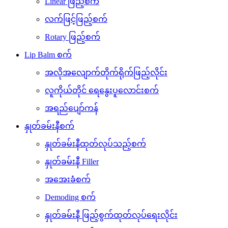
Linear ဖြည့်စက်
လက်ဖြင့်ဖြည့်စက်
Rotary ဖြည့်စက်
Lip Balm စက်
အလိုအလျောက်တိုက်ရိုက်ဖြည့်လိုင်း
လူကိုယ်တိုင် ရေနွေးပူလောင်းစက်
အရည်ပျော်ကန်
နှုတ်ခမ်းနီစက်
နှုတ်ခမ်းနီထုတ်လုပ်သည့်စက်
နှုတ်ခမ်းနီ Filler
အအေးခံစက်
Demoding စက်
နှုတ်ခမ်းနီ ဖြည့်စွက်ထုတ်လုပ်ရေးလိုင်း