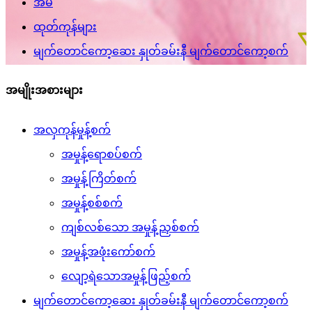
အိမ်
ထုတ်ကုန်များ
မျက်တောင်ကော့ဆေး နှုတ်ခမ်းနီ မျက်တောင်ကော့စက်
အမျိုးအစားများ
အလှကုန်မှုန့်စက်
အမှုန့်ရောစပ်စက်
အမှုန့်ကြိတ်စက်
အမှုန့်စစ်စက်
ကျစ်လစ်သော အမှုန့်ညှစ်စက်
အမှုန့်အဖုံးကော်စက်
လျော့ရဲသောအမှုန့်ဖြည့်စက်
မျက်တောင်ကော့ဆေး နှုတ်ခမ်းနီ မျက်တောင်ကော့စက်