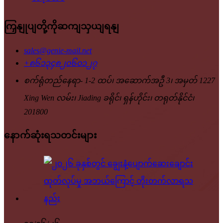
ကြှနျုပျတို့ကိုဆကျသှယျရနျ
sales@genie-mail.net
+၈၆၁၃၄၈၂၀၆၀၁၂၇
စက်ရုံတည်နေရာ- 1-2 ထပ်၊ အဆောက်အဦ 3၊ အမှတ် 1227
Xing Wen လမ်း၊ Jiading ခရိုင်၊ ရှန်ဟိုင်း၊ တရုတ်နိုင်ငံ၊
201800
နောက်ဆုံးရသတင်းများ