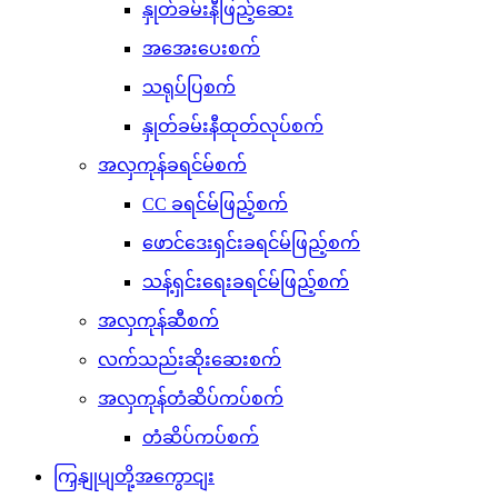
နှုတ်ခမ်းနီဖြည့်ဆေး
အအေးပေးစက်
သရုပ်ပြစက်
နှုတ်ခမ်းနီထုတ်လုပ်စက်
အလှကုန်ခရင်မ်စက်
CC ခရင်မ်ဖြည့်စက်
ဖောင်ဒေးရှင်းခရင်မ်ဖြည့်စက်
သန့်ရှင်းရေးခရင်မ်ဖြည့်စက်
အလှကုန်ဆီစက်
လက်သည်းဆိုးဆေးစက်
အလှကုန်တံဆိပ်ကပ်စက်
တံဆိပ်ကပ်စက်
ကြှနျုပျတို့အကွောငျး