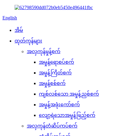
English
အိမ်
ထုတ်ကုန်များ
အလှကုန်မှုန့်စက်
အမှုန့်ရောစပ်စက်
အမှုန့်ကြိတ်စက်
အမှုန့်စစ်စက်
ကျစ်လစ်သော အမှုန့်ညှစ်စက်
အမှုန့်အဖုံးကော်စက်
လျော့ရဲသောအမှုန့်ဖြည့်စက်
အလှကုန်တံဆိပ်ကပ်စက်