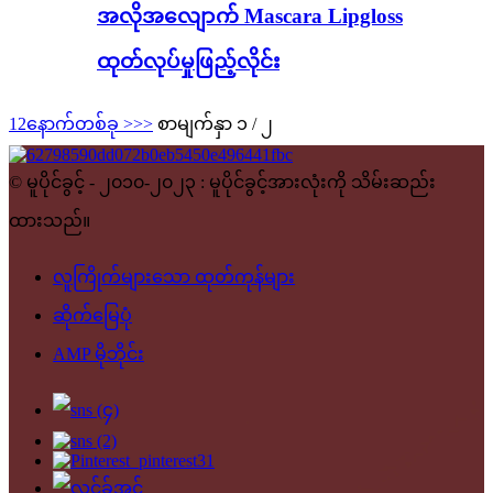
အလိုအလျောက် Mascara Lipgloss
ထုတ်လုပ်မှုဖြည့်လိုင်း
1
2
နောက်တစ်ခု >
>>
စာမျက်နှာ ၁ / ၂
© မူပိုင်ခွင့် - ၂၀၁၀-၂၀၂၃ : မူပိုင်ခွင့်အားလုံးကို သိမ်းဆည်း
ထားသည်။
လူကြိုက်များသော ထုတ်ကုန်များ
ဆိုက်မြေပုံ
AMP မိုဘိုင်း