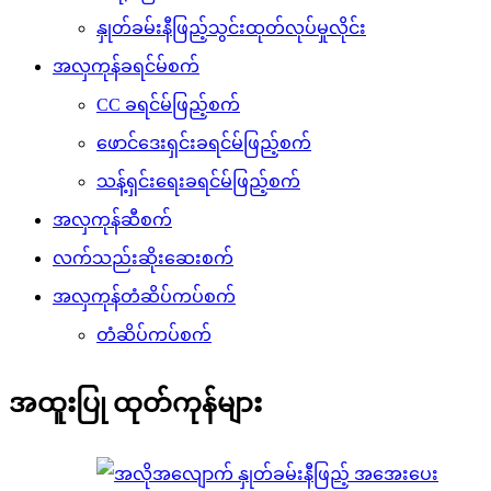
နှုတ်ခမ်းနီဖြည့်သွင်းထုတ်လုပ်မှုလိုင်း
အလှကုန်ခရင်မ်စက်
CC ခရင်မ်ဖြည့်စက်
ဖောင်ဒေးရှင်းခရင်မ်ဖြည့်စက်
သန့်ရှင်းရေးခရင်မ်ဖြည့်စက်
အလှကုန်ဆီစက်
လက်သည်းဆိုးဆေးစက်
အလှကုန်တံဆိပ်ကပ်စက်
တံဆိပ်ကပ်စက်
အထူးပြု ထုတ်ကုန်များ