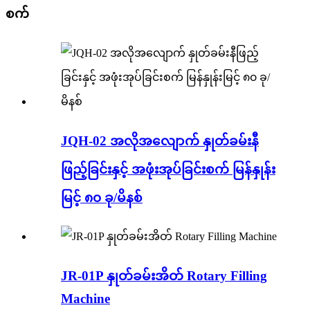
စက်
JQH-02 အလိုအလျောက် နှုတ်ခမ်းနီ
ဖြည့်ခြင်းနှင့် အဖုံးအုပ်ခြင်းစက် မြန်နှုန်း
မြင့် ၈၀ ခု/မိနစ်
JR-01P နှုတ်ခမ်းအိတ် Rotary Filling
Machine