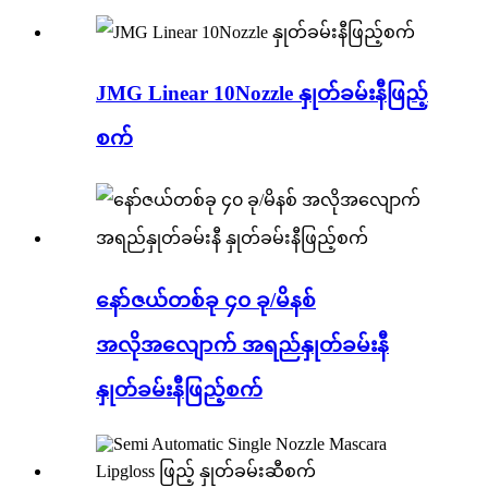
JMG Linear 10Nozzle နှုတ်ခမ်းနီဖြည့်
စက်
နော်ဇယ်တစ်ခု ၄၀ ခု/မိနစ်
အလိုအလျောက် အရည်နှုတ်ခမ်းနီ
နှုတ်ခမ်းနီဖြည့်စက်