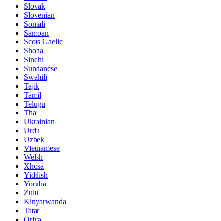
Slovak
Slovenian
Somali
Samoan
Scots Gaelic
Shona
Sindhi
Sundanese
Swahili
Tajik
Tamil
Telugu
Thai
Ukrainian
Urdu
Uzbek
Vietnamese
Welsh
Xhosa
Yiddish
Yoruba
Zulu
Kinyarwanda
Tatar
Oriya