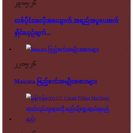
၂၉/၀၅/၂၆
တစ်ပိုင်းအလိုအလျောက် အရည်အပူပေးစက်
နှိုင်းယှဉ်ချက်...
၂၂/၀၅/၂၆
Mascara ဖြည့်စက်အမျိုးအစားများ