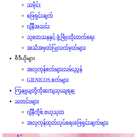
သမိုင်း
ဖြေရှင်းချက်
ဂျီနီအသင်း
သုတေသနနှင့် ဖွံ့ဖြိုးတိုးတက်ရေး
အသိအမှတ်ပြုလက်မှတ်များ
ဗီဒီယိုများ
အလှကုန်စက်များလမ်းညွှန်
GIENICOS စက်များ
ကြှနျုပျတို့ကိုဆကျသှယျရနျ
သတင်းများ
ဂျီနီကို့စ် ဗဟုသုတ
အလှကုန်ထုတ်လုပ်ရေးဖြေရှင်းချက်များ