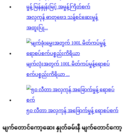
အလှကုန် ဓာတုဗေဒ သန့်စင်ဆေးမှုန့်
အထူးပြု...
မျက်လုံးအတွက် 100L မိတ်ကပ်မှုန့်ရောစပ်
စက်ပစ္စည်းကိရိယာ ...
၅၀ လီတာ အလှကုန် အခြောက်မှုန့် ရောစပ်စက်
မျက်တောင်ကော့ဆေး နှုတ်ခမ်းနီ မျက်တောင်ကော့