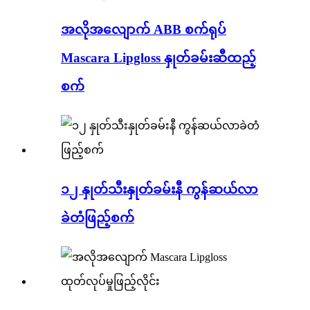
အလိုအလျောက် ABB စက်ရုပ်
Mascara Lipgloss နှုတ်ခမ်းဆီထည့်
စက်
၁၂ နှုတ်သီးနှုတ်ခမ်းနီ ကွန်ဆယ်လာ
ခဲတံဖြည့်စက်