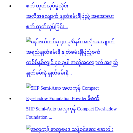
အလိုအလျောက် နှုတ်ခမ်းနီဖြည့် အအေးပေး
စက် ထုတ်လုပ်ခြင်း...
တစ်မိနစ်လျှင် ၄၀ ခုပါ အလိုအလျောက် အရည်
နှုတ်ခမ်းနီ နှုတ်ခမ်းနီ...
5HP Semi-Auto အလှကုန် Compact Eyeshadow
Foundation ...