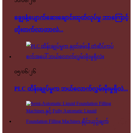
၁၀/၀၆/၂၆
ချွေးနံ့ပျောက်ဆေးချောင်းထုတ်လုပ်မှု ဘာကြောင့်
တိုးတက်လာတာလဲ...
၀၅/၀၆/၂၆
PLC ထိန်းချုပ်မှုက ဘယ်လောက်လွှမ်းမိုးမှုရှိလဲ...