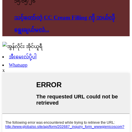
၁၅/၀၅/၂၆
သင့်တော်တဲ့ CC Cream Filling ကို ဘယ်လို
ရွေးချယ်မလဲ...
အီးမေးလ်ပို့ပါ
Whatsapp
x