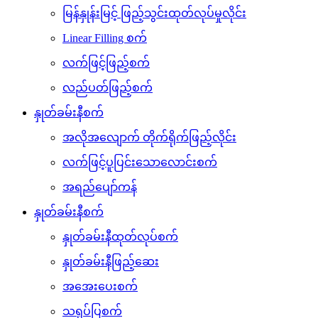
မြန်နှုန်းမြင့် ဖြည့်သွင်းထုတ်လုပ်မှုလိုင်း
Linear Filling စက်
လက်ဖြင့်ဖြည့်စက်
လည်ပတ်ဖြည့်စက်
နှုတ်ခမ်းနီစက်
အလိုအလျောက် တိုက်ရိုက်ဖြည့်လိုင်း
လက်ဖြင့်ပူပြင်းသောလောင်းစက်
အရည်ပျော်ကန်
နှုတ်ခမ်းနီစက်
နှုတ်ခမ်းနီထုတ်လုပ်စက်
နှုတ်ခမ်းနီဖြည့်ဆေး
အအေးပေးစက်
သရုပ်ပြစက်