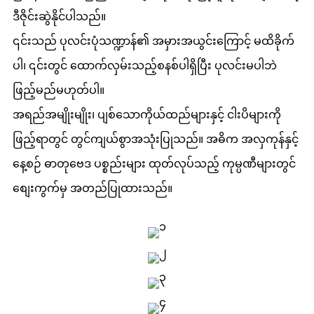
ဒီဇိုင်းဆွဲနိုင်ပါသည်။
၎င်းသည် ပုလင်းပုံသဏ္ဍာန်၏ အမှားအယွင်းကြောင့် မထိခိုက်
ပါ၊ ၎င်းတွင် ထောက်လှမ်းသည့်စနစ်ပါရှိပြီး ပုလင်းမပါဘဲ
ဖြည့်မည်မဟုတ်ပါ။
အရည်အမျိုးမျိုး၊ ပျစ်သောကိုယ်ထည်များနှင့် ငါးပိများကို
ဖြည့်ရာတွင် တွင်ကျယ်စွာအသုံးပြုသည်။ အဓိက အလှကုန်နှင့်
နေ့စဉ် ဓာတုဗေဒ ပစ္စည်းများ ထုတ်လုပ်သည့် ကုမ္ပဏီများတွင်
စျေးကွက်မှ အတည်ပြုထားသည်။