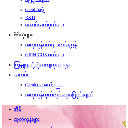
Gieni အဖွဲ့
R&D
အောင်လက်မှတ်များ
ဗီဒီယိုများ
အလှကုန်စက်များလမ်းညွှန်
GIENICOS စက်များ
ကြှနျုပျတို့ကိုဆကျသှယျရနျ
သတင်း
Gienicos အသိပညာ
အလှကုန်ထုတ်လုပ်ရေးဖြေရှင်းချက်
အိမ်
ထုတ်ကုန်များ