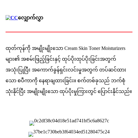
လျှောက်လွှာ
ထုတ်ကုန်ကို အမျိုးမျိုးသော Cream Skin Toner Moisturizers
များ၏ အစမ်းဖြည့်ခြင်းနှင့် ထုပ်ပိုးထုပ်ပိုးခြင်းအတွက်
အသုံးပြုပြီး အကောက်ခွန်ရှင်းလင်းမှုအတွက် တပ်ဆင်ထား
သော စပီကာကို နေရာချထားခြင်း။ စက်တစ်ခုသည် ဘက်စုံ
သုံးနိုင်ပြီး အမျိုးမျိုးသော ထုပ်ပိုးမှုကြားတွင် ပြောင်းနိုင်သည်။