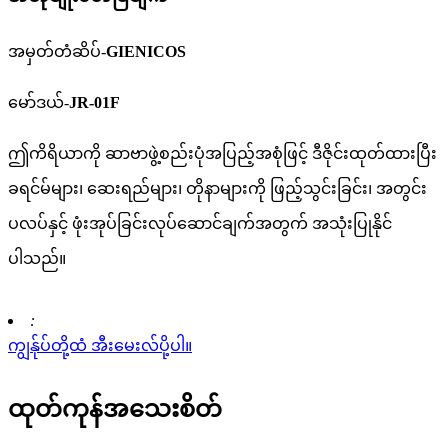
အမှတ်တံဆိပ်-
GIENICOS
မော်ဒယ်-
JR-01F
ဤကိရိယာကို ဆာဗာဖွဲ့စည်းပုံအပြည့်အစုံဖြင့် ဒီဇိုင်းထုတ်ထားပြီး
ခရင်မ်များ၊ ဆေးရည်များ၊ တိုနာများကို ဖြည့်သွင်းခြင်း၊ အတွင်း
ပလပ်နှင့် ဖုံးအုပ်ခြင်းလုပ်ဆောင်ချက်အတွက် အသုံးပြုနိုင်
ပါသည်။
:
ကျွန်ုပ်တို့ထံ အီးမေးလ်ပို့ပါ။
ထုတ်ကုန်အသေးစိတ်