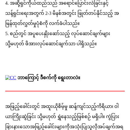
4. အဆို့ရှင်ကိုယ်ထည်သည် အရောင်ပြောင်းလဲခြင်းနှင့်
သန့်ရှင်းရေးအတွက် 2-3 မိနစ်အတွင်း ဖြုတ်တပ်နိုင်သည့် အ
မြန်ထုတ်လွှတ်မှုပုံစံကို လက်ခံပါသည်။
5. စည်တွင် အပူပေးနှိုးဆော်သည့် လုပ်ဆောင်ချက်များ
သို့မဟုတ် ဖိအားလုပ်ဆောင်ချက်သာ ပါရှိသည်။
ဘာကြောင့် ဒီစက်ကို ရွေးတာလဲ။
အဖြည့်ခေါင်းတွင် အထူးယိုစိမ့်မှု ဆန့်ကျင်သည့်ကိရိယာ၊ ဝါ
ယာကြိုးဆွဲခြင်း သို့မဟုတ် ရွှဲနေသည့်ဖြစ်စဉ် မရှိပါ။ ကွဲပြား
ခြားနားသောအဖြည့်ခေါင်းများကိုအသုံးပြုသူလိုအပ်ချက်အရ