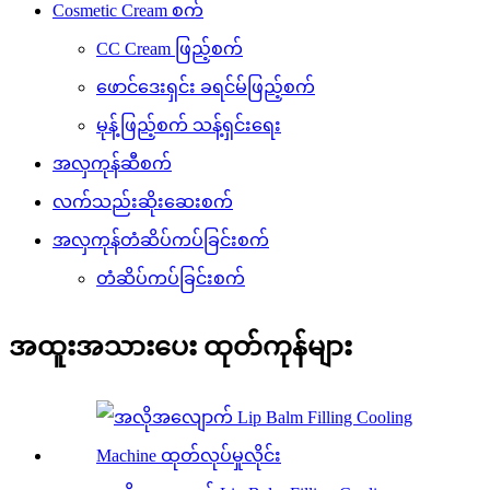
Cosmetic Cream စက်
CC Cream ဖြည့်စက်
ဖောင်ဒေးရှင်း ခရင်မ်ဖြည့်စက်
မုန့်ဖြည့်စက် သန့်ရှင်းရေး
အလှကုန်ဆီစက်
လက်သည်းဆိုးဆေးစက်
အလှကုန်တံဆိပ်ကပ်ခြင်းစက်
တံဆိပ်ကပ်ခြင်းစက်
အထူးအသားပေး ထုတ်ကုန်များ