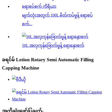
မျက်လုံးအတွက် 100L မိတ်ကပ်မှုန့် ရောစပ်
စက်...
50L အလှကုန်ခြောက်မှုန့် ရောနှောစက်
ခရင်မ် Lotion Rotary Semi Automatic Filling
Capping Machine
အတိုချုံးဖော်ပြချက်-