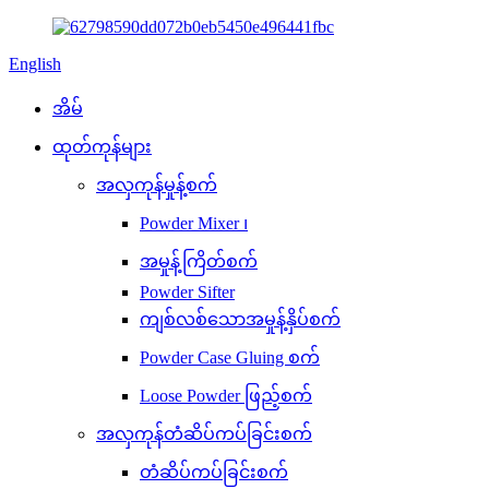
English
အိမ်
ထုတ်ကုန်များ
အလှကုန်မှုန့်စက်
Powder Mixer ၊
အမှုန့်ကြိတ်စက်
Powder Sifter
ကျစ်လစ်သောအမှုန့်နှိပ်စက်
Powder Case Gluing စက်
Loose Powder ဖြည့်စက်
အလှကုန်တံဆိပ်ကပ်ခြင်းစက်
တံဆိပ်ကပ်ခြင်းစက်