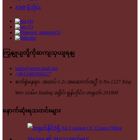
AMP မိုဘိုင်း
ကြှနျုပျတို့ကိုဆကျသှယျရနျ
sales@genie-mail.net
+8613482060127
စက်ရုံနေရာ- အထပ် 1-2၊ အဆောက်အဦ 3၊ No.1227 Xing
Wen လမ်း၊ Jiading ခရိုင်၊ ရှန်ဟိုင်း၊ တရုတ်၊ 201800
နောက်ဆုံးရသတင်းများ