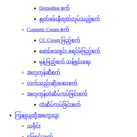
Demoding စက်
နှုတ်ခမ်းနီထုတ်လုပ်သည့်စက်
Cosmetic Cream စက်
CC Cream ဖြည့်စက်
ဖောင်ဒေးရှင်း ခရင်မ်ဖြည့်စက်
မုန့်ဖြည့်စက် သန့်ရှင်းရေး
အလှကုန်ဆီစက်
လက်သည်းဆိုးဆေးစက်
အလှကုန်တံဆိပ်ကပ်ခြင်းစက်
တံဆိပ်ကပ်ခြင်းစက်
ကြှနျုပျတို့အကွောငျး
သမိုင်း
ဖြေရှင်းချက်