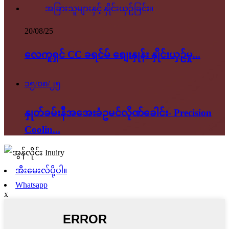
20/08/25
လေကူရှင် CC ခရင်မ် စျေးနှုန်း နှိုင်းယှဉ်မှု...
၁၅/၀၈/၂၅
နှုတ်ခမ်းနီအအေးခံဥမင်လိုဏ်ခေါင်း- Precision
Coolin...
အီးမေးလ်ပို့ပါ။
Whatsapp
x