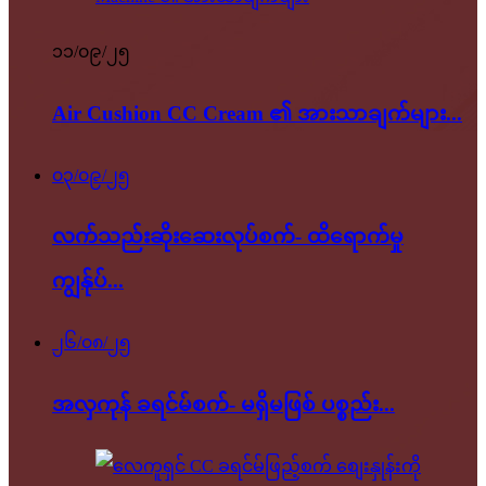
၁၁/၀၉/၂၅
Air Cushion CC Cream ၏ အားသာချက်များ...
၀၃/၀၉/၂၅
လက်သည်းဆိုးဆေးလုပ်စက်- ထိရောက်မှု
ကျွန်ုပ်...
၂၆/၀၈/၂၅
အလှကုန် ခရင်မ်စက်- မရှိမဖြစ် ပစ္စည်း...