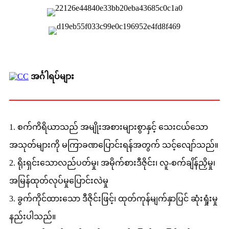
အင်္ဂါရပ်များ
1. စက်ကိရိယာသည် အမျိုးအစားများစွာနှင့် သေးငယ်သော
အသုတ်များကို မကြာခဏပြောင်းရန်အတွက် သင့်လျော်သည်။
2. ရိုးရှင်းသောလည်ပတ်မှု၊ အမိုက်စားဒီဇိုင်း၊ လူ-စက်ချိန်ညှိမှု၊
အမြန်ထုတ်လုပ်မှုပြောင်းလဲမှု
3. ခွက်ကိုင်ထားသော ဒီဇိုင်းဖြင့်၊ ထုတ်ကုန်မျက်နှာပြင် ဆုံးရှုံးမှု
နည်းပါသည်။