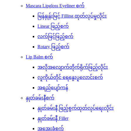
Mascara Lipgloss Eyeliner စက်
မြန်နှုန်းမြင့် Filling ထုတ်လုပ်မှုလိုင်း
Linear ဖြည့်စက်
လက်ဖြင့်ဖြည့်စက်
Rotary ဖြည့်စက်
Lip Balm စက်
အလိုအလျောက်တိုက်ရိုက်ဖြည့်လိုင်း
လူကိုယ်တိုင် ရေနွေးပူလောင်းစက်
အရည်ပျော်ကန်
နှုတ်ခမ်းနီစက်
နှုတ်ခမ်းနီ ဖြည့်စွက်ထုတ်လုပ်ရေးလိုင်း
နှုတ်ခမ်းနီ Filler
အအေးခံစက်