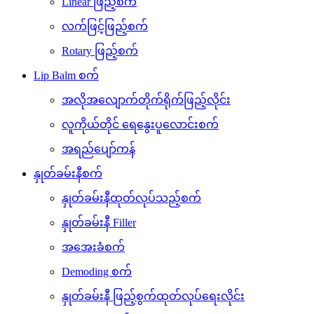
Linear ဖြည့်စက်
လက်ဖြင့်ဖြည့်စက်
Rotary ဖြည့်စက်
Lip Balm စက်
အလိုအလျောက်တိုက်ရိုက်ဖြည့်လိုင်း
လူကိုယ်တိုင် ရေနွေးပူလောင်းစက်
အရည်ပျော်ကန်
နှုတ်ခမ်းနီစက်
နှုတ်ခမ်းနီထုတ်လုပ်သည့်စက်
နှုတ်ခမ်းနီ Filler
အအေးခံစက်
Demoding စက်
နှုတ်ခမ်းနီ ဖြည့်စွက်ထုတ်လုပ်ရေးလိုင်း