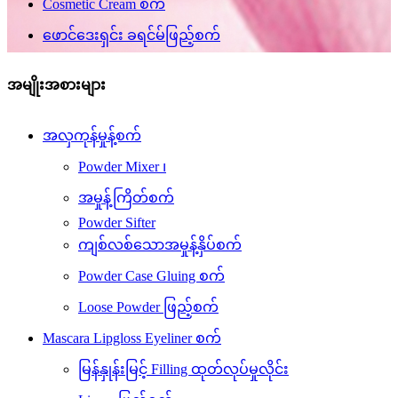
Cosmetic Cream စက်
ဖောင်ဒေးရှင်း ခရင်မ်ဖြည့်စက်
အမျိုးအစားများ
အလှကုန်မှုန့်စက်
Powder Mixer ၊
အမှုန့်ကြိတ်စက်
Powder Sifter
ကျစ်လစ်သောအမှုန့်နှိပ်စက်
Powder Case Gluing စက်
Loose Powder ဖြည့်စက်
Mascara Lipgloss Eyeliner စက်
မြန်နှုန်းမြင့် Filling ထုတ်လုပ်မှုလိုင်း